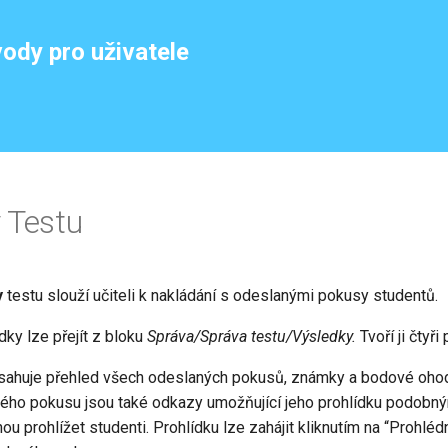
ody pro uživatele
 Testu
y
testu slouží učiteli k nakládání s odeslanými pokusy studentů.
ky lze přejít z bloku
Správa/Správa testu/Výsledky.
Tvoří ji čtyři
bsahuje přehled všech odeslaných pokusů, známky a bodové oho
dého pokusu jsou také odkazy umožňující jeho prohlídku podob
ou prohlížet studenti. Prohlídku lze zahájit kliknutím na “Prohl