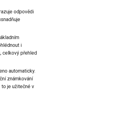
razuje odpovědi
 usnadňuje
 základním
ohlédnout i
u, celkový přehled
deno automaticky.
uční známkování
to je užitečné v