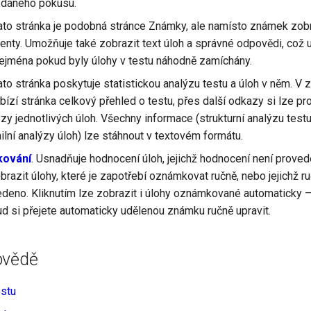
 daného pokusu.
Tato stránka je podobná stránce Známky, ale namísto známek zob
enty. Umožňuje také zobrazit text úloh a správné odpovědi, což
ejména pokud byly úlohy v testu náhodně zamíchány.
Tato stránka poskytuje statistickou analýzu testu a úloh v něm. V
ízí stránka celkový přehled o testu, přes další odkazy si lze pr
ýzy jednotlivých úloh. Všechny informace (strukturní analýzu test
ailní analýzy úloh) lze stáhnout v textovém formátu.
kování
. Usnadňuje hodnocení úloh, jejichž hodnocení není prove
razit úlohy, které je zapotřebí oznámkovat ručně, nebo jejichž r
vedeno. Kliknutím lze zobrazit i úlohy oznámkované automaticky – 
ud si přejete automaticky udělenou známku ručně upravit.
ovědě
estu