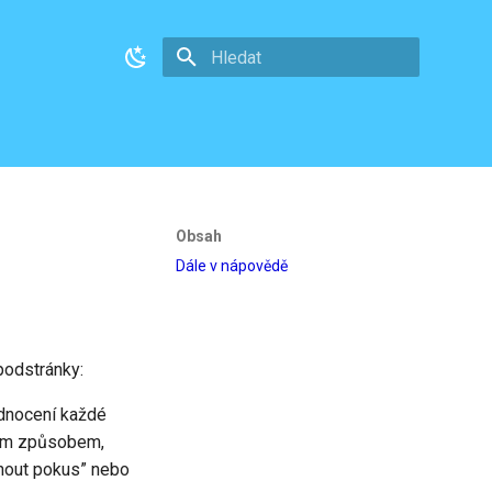
Pište co se má vyhledat
Obsah
Dále v nápovědě
 podstránky:
dnocení každé
ným způsobem,
édnout pokus” nebo