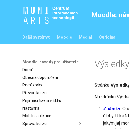
Moodle: náv
Další systémy:
Moodle
Medial
Ouriginal
Výsledky
Moodle: návody pro uživatele
Domů
Obecná doporučení
Stránka
Výsledk
První kroky
Převod kurzu
Na stránku Výsled
Přijímací řízení v ELFu
Nástěnka
Známky
. O
úlohy. U kaž
Mobilní aplikace
jakým jej moh
Správa kurzu