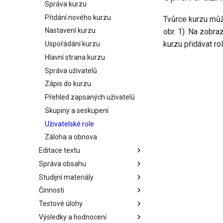
Správa kurzu
Přidání nového kurzu
Tvůrce kurzu mů
Nastavení kurzu
obr. 1). Na zobr
kurzu přidávat ro
Uspořádání kurzu
Hlavní strana kurzu
Správa uživatelů
Zápis do kurzu
Přehled zapsaných uživatelů
Skupiny a seskupení
Uživatelské role
Záloha a obnova
Editace textu
Správa obsahu
Editace textu
Studijní materiály
HTML editor
Správa obsahu
Činnosti
Vkládání médií
Práce se soubory
Studijní materiály
Testové úlohy
Přednastavené šablony
Repozitáře
Kniha
Činnosti
Výsledky a hodnocení
Filtry
Oblast textu a médií (Popisek)
Anketa
Testové úlohy