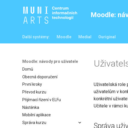
Moodle: náv
Další systémy:
Moodle
Medial
Ouriginal
Uživatel
Moodle: návody pro uživatele
Domů
Obecná doporučení
Uživatelská role 
První kroky
uživatelům v konk
Převod kurzu
konkrétní uživate
Přijímací řízení v ELFu
Učitele v rámci k
Nástěnka
Mobilní aplikace
Správa kurzu
Správa uživ