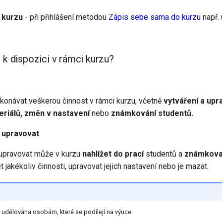
 kurzu
- při přihlášení metodou
Zápis sebe sama do kurzu
např. 
 k dispozici v rámci kurzu?
konávat veškerou činnost v rámci kurzu, včetně
vytváření a upr
teriálů, změn v nastavení
nebo
známkování studentů.
a upravovat
 upravovat může v kurzu
nahlížet do prací
studentů a
známkova
t jakékoliv činnosti, upravovat jejich nastavení nebo je mazat.
ky udělována osobám, které se podílejí na výuce.