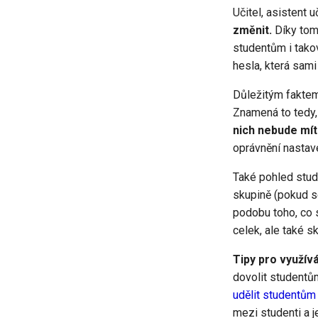
Učitel, asistent
změnit.
Díky tom
studentům i takov
hesla, která sami 
Důležitým faktem
Znamená to tedy,
nich nebude mít 
oprávnění nasta
Také pohled stude
skupině (pokud s
podobu toho, co s
celek, ale také s
Tipy pro využíván
dovolit studentům
udělit studentům
mezi studenti a j