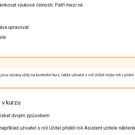
ámkovat výukové činnosti. Patří mezi ně:
ráva upravovat
ele
sou vázány vždy na konkrétní kurz, takže uživatel s rolí Učitel může mít v jiném
i v kurzu
 získat dvojím způsobem:
například uživatel s rolí Učitel přidělí roli Asistent učitele někt