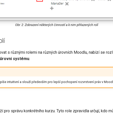
Obr. 2: Zobrazení některých činností a k nim přiřazených rolí
lí
ovat s různými rolemi na různých úrovních Moodlu, nabízí se rozl
 úrovni systému
.
spíše intuitivní a slouží především pro lepší pochopení rozvrstvení práv v Mood
ží pro správu konkrétního kurzu. Tyto role zpravidla určují, kdo m