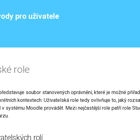
ody pro uživatele
ské role
představuje soubor stanovených oprávnění, které je možné přiřadi
rétních kontextech. Uživatelská role tedy ovlivňuje to, jaký roz
l v systému Moodle provádět. Mezi nejčastější role patří role Stu
urzu.
atelských rolí