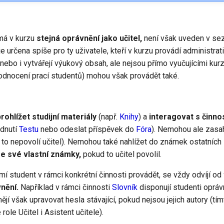
 má v kurzu
stejná oprávnění jako učitel,
není však uveden v s
je určena spíše pro ty uživatele, kteří v kurzu provádí administrat
 nebo i vytvářejí výukový obsah, ale nejsou přímo vyučujícími kurz
hodnocení prací studentů) mohou však provádět také.
prohlížet studijní materiály
(např.
Knihy
) a
interagovat s činno
ádnutí
Testu
nebo odeslat příspěvek do
Fóra
). Nemohou ale zasah
 to nepovolí učitel). Nemohou také nahlížet do známek ostatníc
e své vlastní známky,
pokud to učitel povolil.
mí student v rámci konkrétní činnosti provádět, se vždy odvíjí od
nění.
Například v rámci činnosti
Slovník
disponují studenti opráv
jí však upravovat hesla stávající, pokud nejsou jejich autory (t
role Učitel i Asistent učitele).