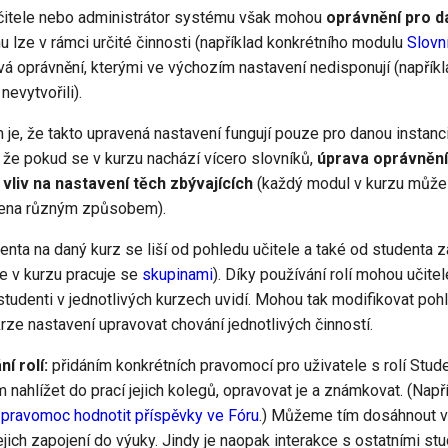
 učitele nebo administrátor systému však mohou
oprávnění pro d
u lze v rámci určité činnosti (například konkrétního modulu
Slovn
á oprávnění, kterými ve výchozím nastavení nedisponují (napříkl
nevytvořili).
 je, že takto upravená nastavení fungují pouze pro danou instan
 že pokud se v kurzu nachází vícero slovníků,
úprava oprávnění
vliv na nastavení těch zbývajících
(každý modul v kurzu může 
vena různým způsobem).
nta na daný kurz se liší od pohledu učitele a také od studenta 
e v kurzu pracuje se
skupinami
). Díky používání rolí mohou učite
tudenti v jednotlivých kurzech uvidí. Mohou tak modifikovat pohl
krze nastavení upravovat chování jednotlivých činností.
í rolí:
přidáním konkrétních pravomocí pro uživatele s rolí St
 nahlížet do prací jejich kolegů, opravovat je a známkovat. (Nap
 pravomoc hodnotit příspěvky ve Fóru
.) Můžeme tím dosáhnout v
ejich zapojení do výuky. Jindy je naopak interakce s ostatními st