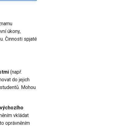
eznamu
ivní úkony,
u. Činnosti spjaté
stmi
(např.
ovat do jejich
h studentů. Mohou
výchozího
něním vkládat
ímto oprávněním