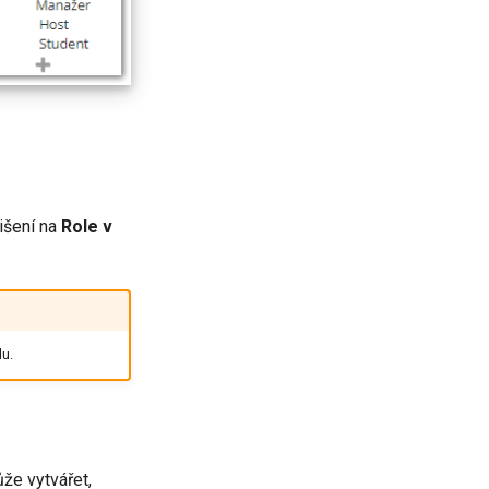
išení na
Role v
lu.
ůže vytvářet,