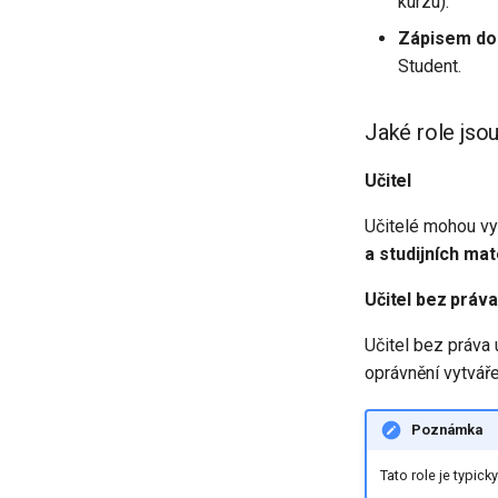
kurzu).
Zápisem do
Student.
Jaké role jsou
Učitel
Učitelé mohou vy
a studijních ma
Učitel bez práv
Učitel bez práva
oprávnění vytváře
Poznámka
Tato role je typic