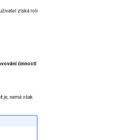
uživatel získá roli
avování činností
t
je, nemá však