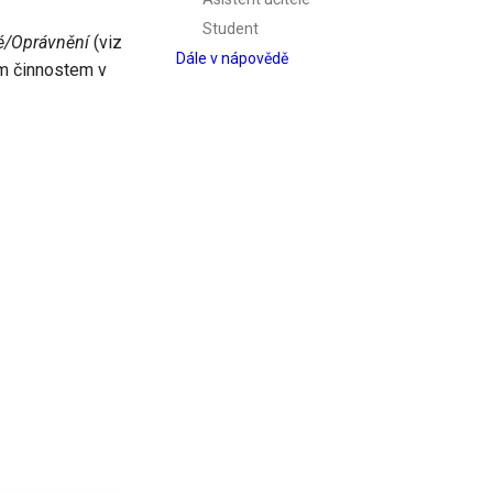
Student
lé/Oprávnění
(viz
Dále v nápovědě
ím činnostem v