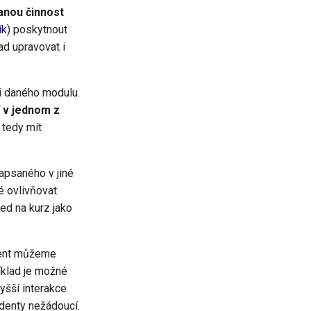
anou činnost
ík
) poskytnout
ad upravovat i
ci daného modulu.
 v jednom z
tedy mít
zapsaného v jiné
lé ovlivňovat
ed na kurz jako
udent můžeme
říklad je možné
yšší interakce
udenty nežádoucí.