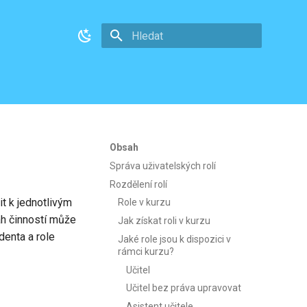
Pište co se má vyhledat
Obsah
Správa uživatelských rolí
Rozdělení rolí
t k jednotlivým
Role v kurzu
sah činností může
Jak získat roli v kurzu
denta a role
Jaké role jsou k dispozici v
rámci kurzu?
Učitel
Učitel bez práva upravovat
Asistent učitele