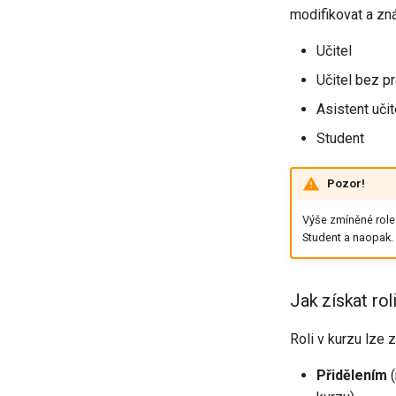
modifikovat a zn
Učitel
Učitel bez p
Asistent učit
Student
Pozor!
Výše zmíněné role j
Student a naopak.
Jak získat rol
Roli v kurzu lze
Přidělením
(