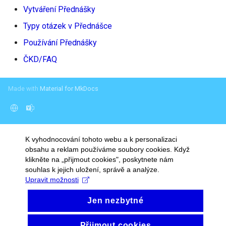
Vytváření Přednášky
Přetahování ukazatelů
umístění
Typy otázek v Přednášce
Používání Přednášky
ČKD/FAQ
Made with
Material for MkDocs
K vyhodnocování tohoto webu a k personalizaci
obsahu a reklam používáme soubory cookies. Když
klikněte na „přijmout cookies", poskytnete nám
souhlas k jejich uložení, správě a analýze.
Upravit možnosti
Jen nezbytné
Přijmout cookies