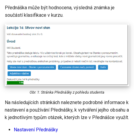
URL
v
Přednáška může být hodnocena, výsledná známka je
Přehled zapsaných uživatelů
Krátká tvořená odpověď
součástí klasifikace v kurzu.
y
Skupiny a seskupení
Numerická úloha
h
l
Uživatelské role
Pravda/nepravda
e
Záloha a obnova
Přiřazování
d
Výběr z možných odpovědí
a
t
Výběr chybějících slov
Obr. 1: Stránka Přednášky z pohledu studenta
Popis
Na následujících stránkách naleznete podrobné informace k
nastavení a používání Přednášky, k vytváření jejího obsahu a
Přetahování do textu
k jednotlivým typům otázek, kterých lze v Přednášce využít.
Přetahování do obrázku
Nastavení Přednášky