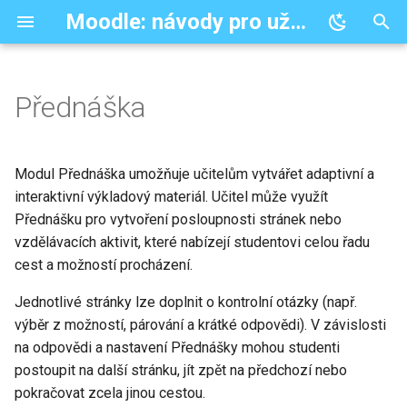
Moodle: návody pro uživatele
P
i
Přednáška
Správa kurzu
Editace textu
Správa obsahu
Studijní materiály
Testové úlohy
Výsledky a hodnocení
Nestandardní moduly
Bloky
š
t
Přidání nového kurzu
HTML editor
Práce se soubory
Kniha
Banka úloh
Absolvování kurzu
Dotazování
Nastavení
Modul Přednáška umožňuje učitelům vytvářet adaptivní a
e
interaktivní výkladový materiál. Učitel může využít
Nastavení kurzu
Vkládání médií
Repozitáře
Oblast textu a médií
Vytváření úloh
Digitální odznáčky
Úkol s opravou
Navigace
Přednášku pro vytvoření posloupnosti stránek nebo
c
(Popisek)
vzdělávacích aktivit, které nabízejí studentovi celou řadu
Uspořádání kurzu
Přednastavené šablony
Filtry
Správa úloh
Plnění činností
Výběr skupiny
Postup plnění
o
cest a možností procházení.
Složka
s
Hlavní strana kurzu
Export/import úloh
Podmíněné činnosti
Docházka
Potvrzení absolvování
Jednotlivé stránky lze doplnit o kontrolní otázky (např.
e
Soubor
výběr z možností, párování a krátké odpovědi). V závislosti
Správa uživatelů
Dlouhá tvořená odpověď
Pokročilé metody hodnocení
HotPot
Stav absolvování kurzu
na odpovědi a nastavení Přednášky mohou studenti
m
Stránka
postoupit na další stránku, jít zpět na předchozí nebo
á
Zápis do kurzu
Doplňovací úloha (cloze)
Známky
HTML text
pokračovat zcela jinou cestou.